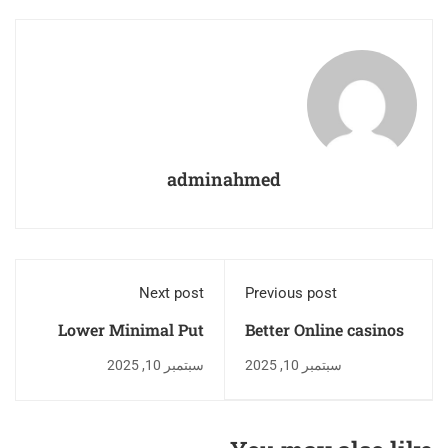
adminahmed
Next post
Previous post
Lower Minimal Put
Better Online casinos
Casino United
for us Participants
سبتمبر 10, 2025
سبتمبر 10, 2025
kingdom play wolf
2025 Real 5 reel drive
real money pokie
$1 deposit cash CC
online Listing of Brief